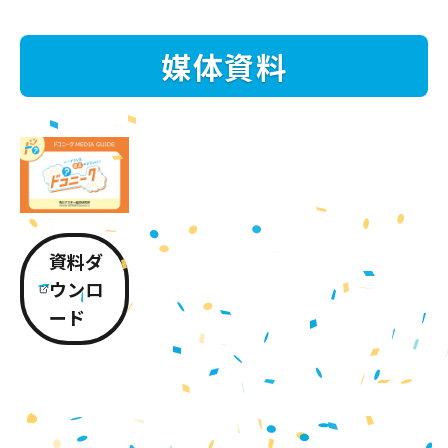
媒体資料
資料ダ
ウンロ
ード