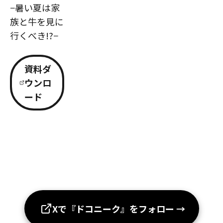
−暑い夏は家
族と牛を見に
行くべき!?−
資料ダ
ウンロ
ード
Xで『ドコニーク』をフォロー
→