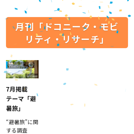
月刊「ドコニーク・モビ
リティ・リサーチ」
7月掲載
テーマ「避
暑旅」
“避暑旅”に関
する調査