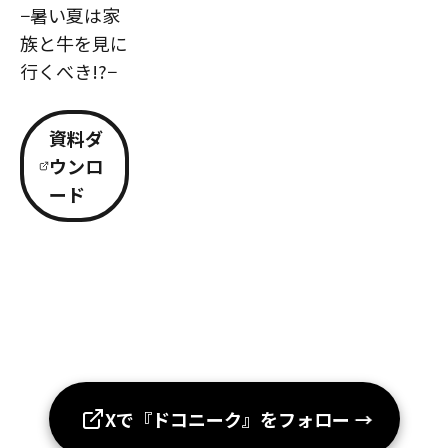
−暑い夏は家
族と牛を見に
行くべき!?−
資料ダ
ウンロ
ード
Xで『ドコニーク』をフォロー
→