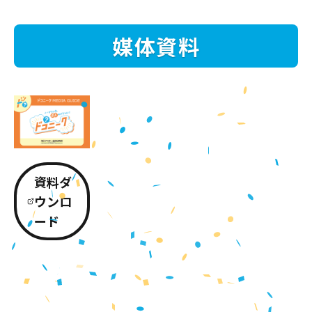
媒体資料
資料ダ
ウンロ
ード