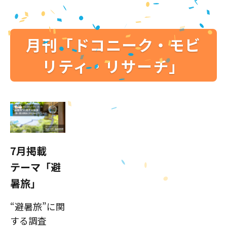
月刊「ドコニーク・モビ
リティ・リサーチ」
7月掲載
テーマ「避
暑旅」
“避暑旅”に関
する調査