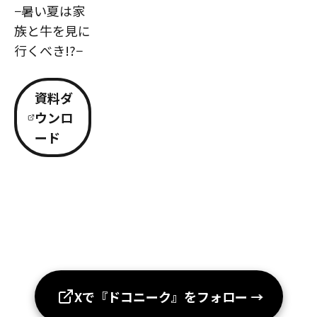
−暑い夏は家
族と牛を見に
行くべき!?−
資料ダ
ウンロ
ード
Xで『ドコニーク』をフォロー
→