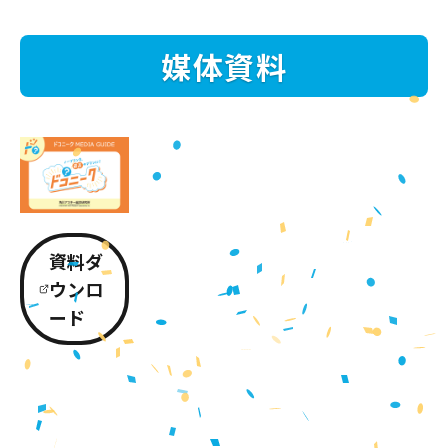
媒体資料
資料ダ
ウンロ
ード