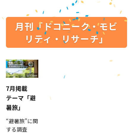
月刊「ドコニーク・モビ
リティ・リサーチ」
7月掲載
テーマ「避
暑旅」
“避暑旅”に関
する調査