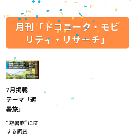
月刊「ドコニーク・モビ
リティ・リサーチ」
7月掲載
テーマ「避
暑旅」
“避暑旅”に関
する調査