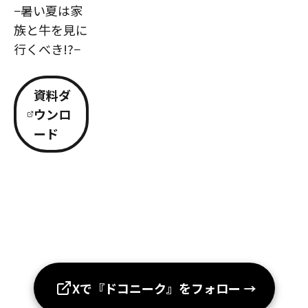
−暑い夏は家
族と牛を見に
行くべき!?−
資料ダ
ウンロ
ード
Xで『ドコニーク』をフォロー
→