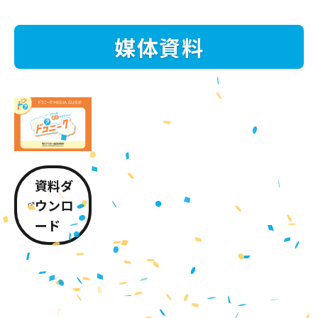
媒体資料
資料ダ
ウンロ
ード