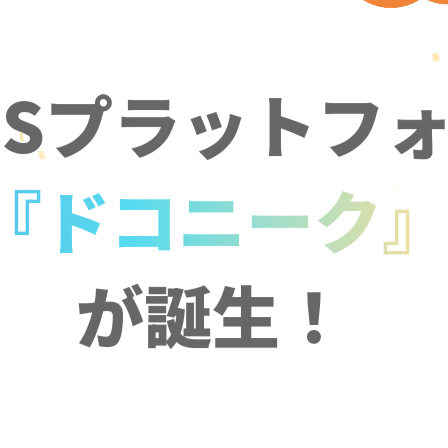
NSプラットフ
『ドコニーク
が誕生！