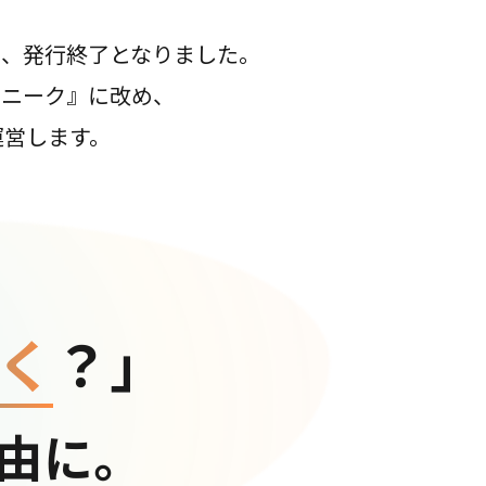
て、発行終了となりました。
コニーク』に改め、
運営します。
く
？」
由に。