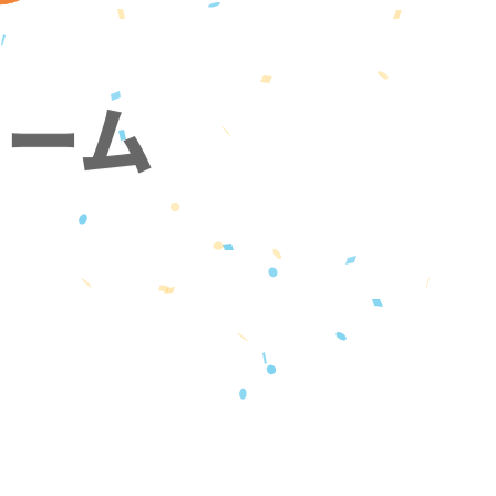
ォーム
』