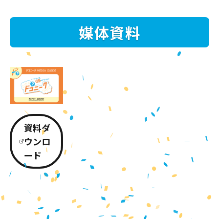
媒体資料
資料ダ
ウンロ
ード