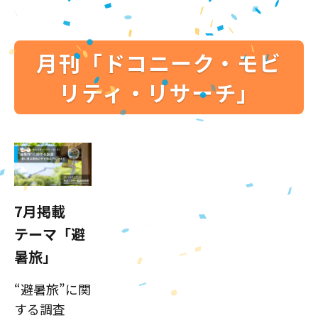
月刊「ドコニーク・モビ
リティ・リサーチ」
7月掲載
テーマ「避
暑旅」
“避暑旅”に関
する調査