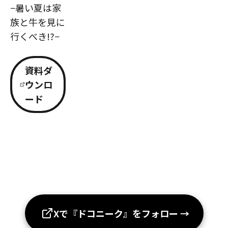
−暑い夏は家
族と牛を見に
行くべき!?−
資料ダ
ウンロ
ード
Xで『ドコニーク』をフォロー
→