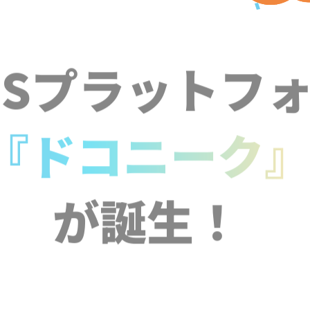
NSプラットフ
『ドコニーク
が誕生！