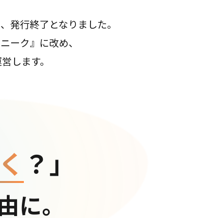
て、発行終了となりました。
コニーク』に改め、
運営します。
く
？」
由に。