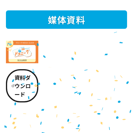
媒体資料
資料ダ
ウンロ
ード