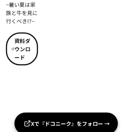
−暑い夏は家
族と牛を見に
行くべき!?−
資料ダ
ウンロ
ード
Xで『ドコニーク』をフォロー
→