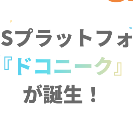
NSプラットフ
『ドコニーク
が誕生！