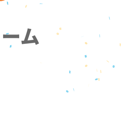
ォーム
』