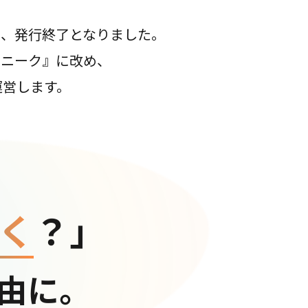
て、発行終了となりました。
コニーク』に改め、
運営します。
く
？」
由に。