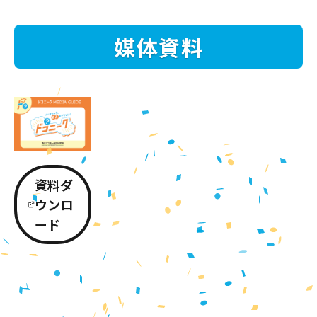
媒体資料
資料ダ
ウンロ
ード