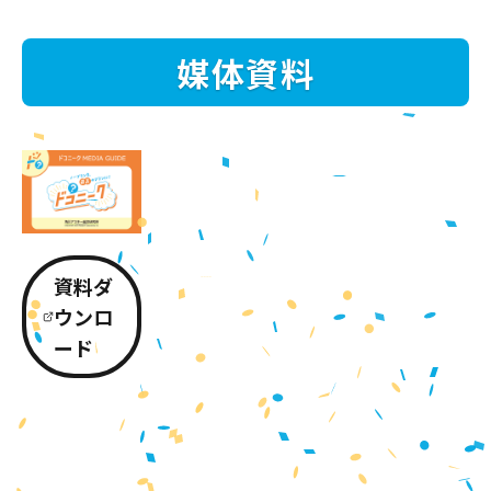
媒体資料
資料ダ
ウンロ
ード