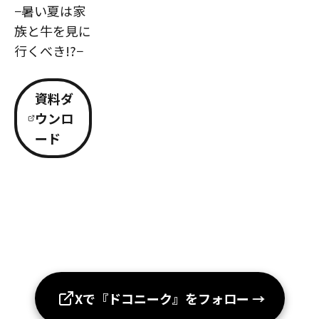
−暑い夏は家
族と牛を見に
行くべき!?−
資料ダ
ウンロ
ード
Xで『ドコニーク』をフォロー
→