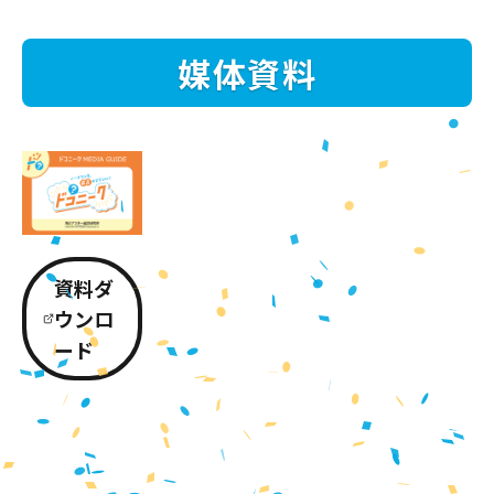
媒体資料
資料ダ
ウンロ
ード