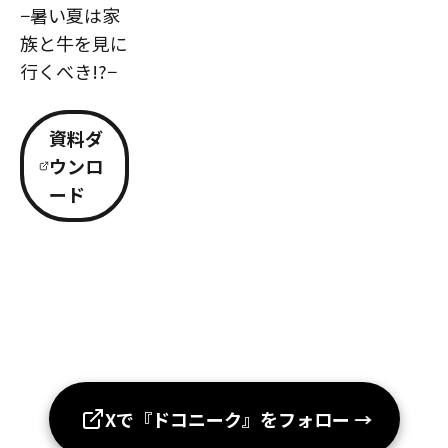
−暑い夏は家
族と牛を見に
行くべき!?−
資料ダ
ウンロ
ード
Xで『ドコニーク』をフォロー
→