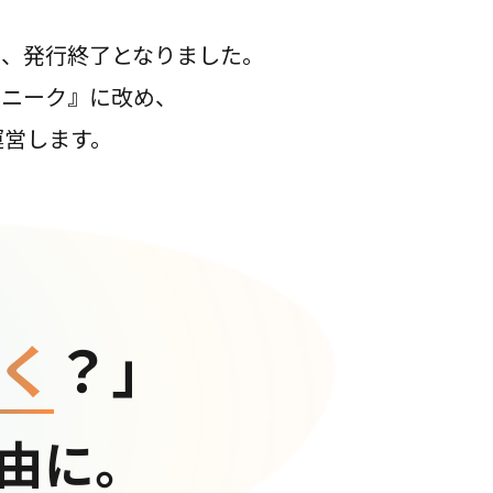
て、発行終了となりました。
コニーク』に改め、
運営します。
く
？」
由に。