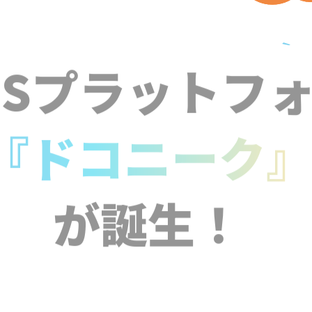
NSプラットフ
『ドコニーク
が誕生！