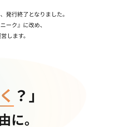
て、発行終了となりました。
コニーク』に改め、
運営します。
く
？」
由に。