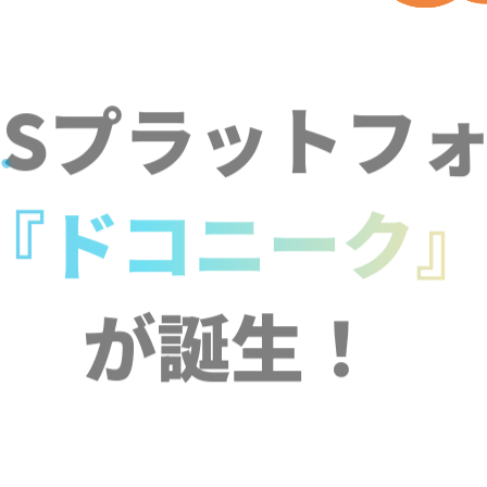
NSプラットフ
『ドコニーク
が誕生！