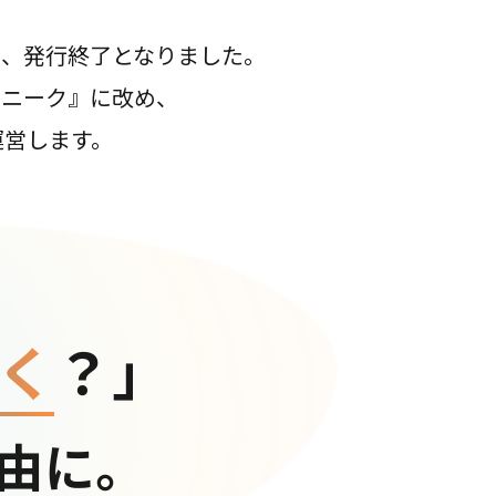
て、発行終了となりました。
コニーク』に改め、
運営します。
く
？」
由に。