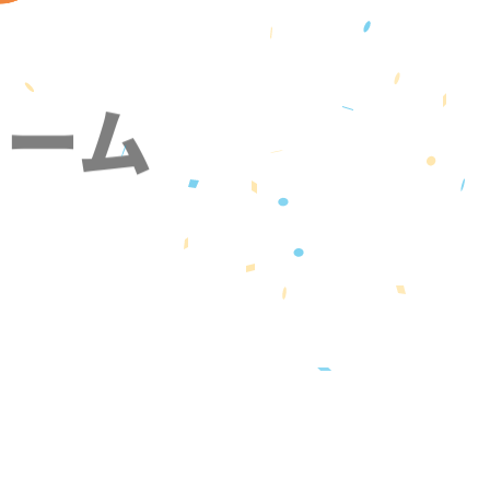
ォーム
』