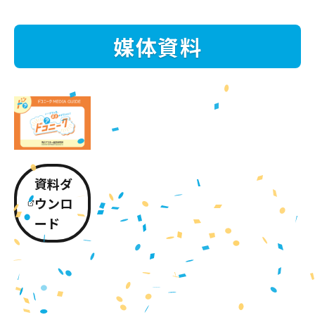
媒体資料
資料ダ
ウンロ
ード