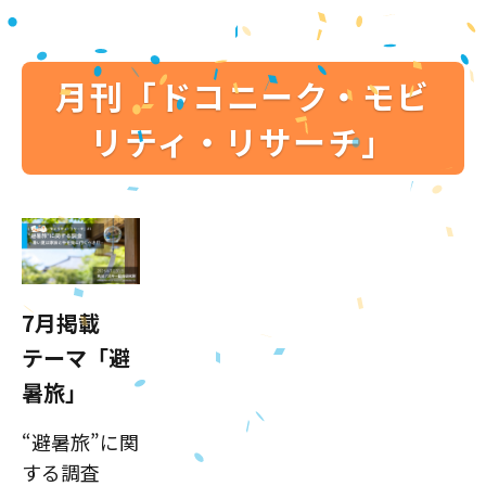
月刊「ドコニーク・モビ
リティ・リサーチ」
7月掲載
テーマ「避
暑旅」
“避暑旅”に関
する調査