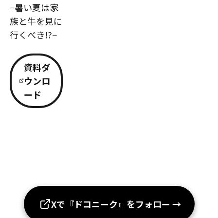
−暑い夏は家
族と牛を見に
行くべき!?−
資料ダ
ウンロ
ード
Xで『ドコニーク』をフォロー
→