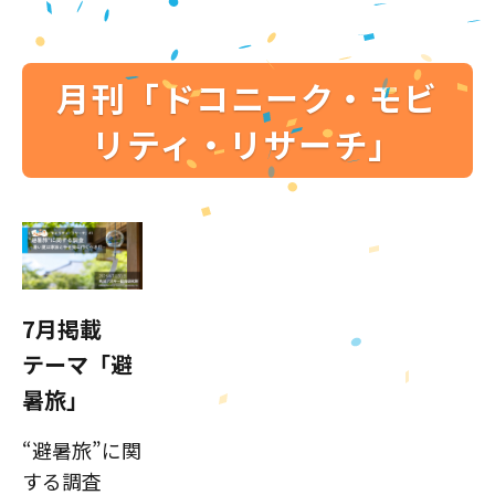
月刊「ドコニーク・モビ
リティ・リサーチ」
7月掲載
テーマ「避
暑旅」
“避暑旅”に関
する調査