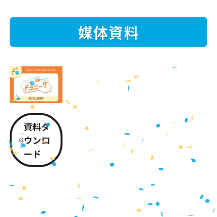
媒体資料
資料ダ
ウンロ
ード