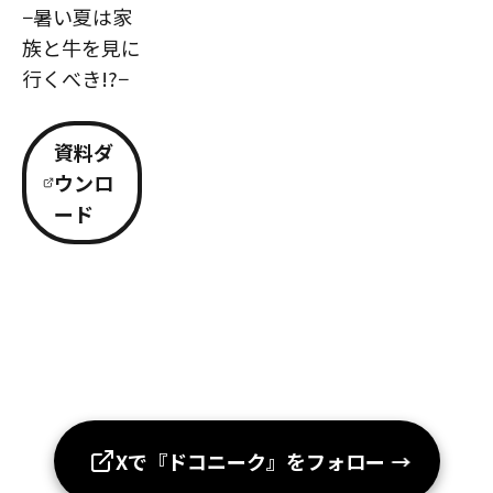
−暑い夏は家
族と牛を見に
行くべき!?−
資料ダ
ウンロ
ード
Xで『ドコニーク』をフォロー
→