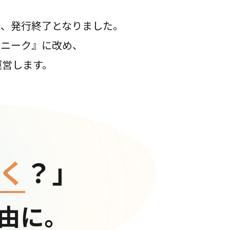
て、発行終了となりました。
コニーク』に改め、
運営します。
く
？」
由に。