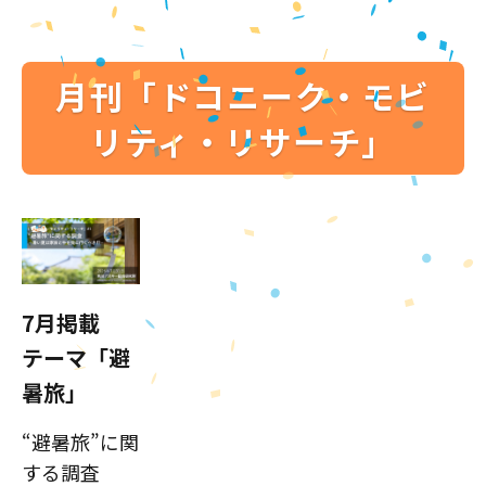
月刊「ドコニーク・モビ
リティ・リサーチ」
7月掲載
テーマ「避
暑旅」
“避暑旅”に関
する調査