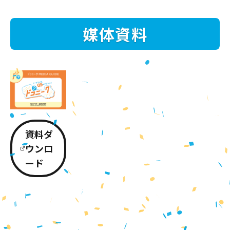
媒体資料
資料ダ
ウンロ
ード