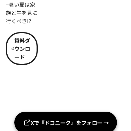
−暑い夏は家
族と牛を見に
行くべき!?−
資料ダ
ウンロ
ード
Xで『ドコニーク』をフォロー
→