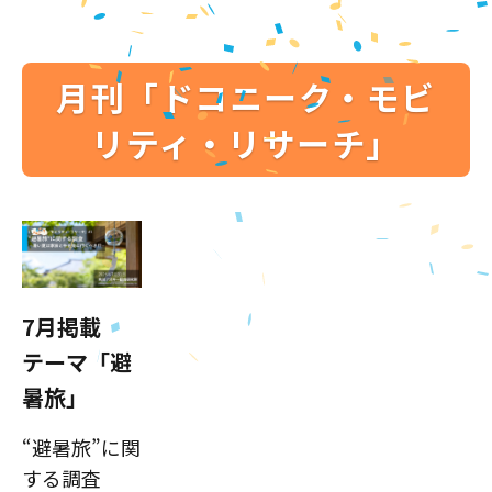
月刊「ドコニーク・モビ
リティ・リサーチ」
7月掲載
テーマ「避
暑旅」
“避暑旅”に関
する調査