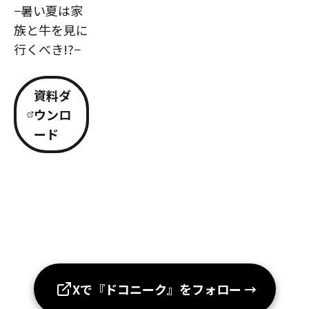
−暑い夏は家
族と牛を見に
行くべき!?−
資料ダ
ウンロ
ード
Xで『ドコニーク』をフォロー
→