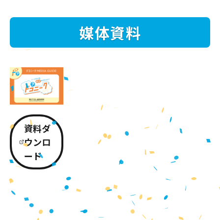
媒体資料
資料ダ
ウンロ
ード