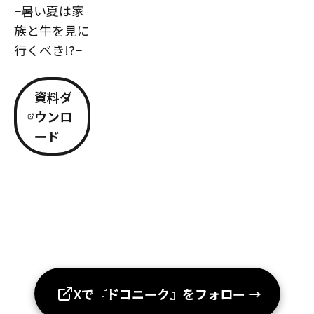
−暑い夏は家
族と牛を見に
行くべき!?−
資料ダ
ウンロ
ード
Xで『ドコニーク』をフォロー
→