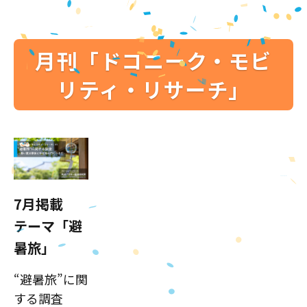
月刊「ドコニーク・モビ
リティ・リサーチ」
7月掲載
テーマ「避
暑旅」
“避暑旅”に関
する調査