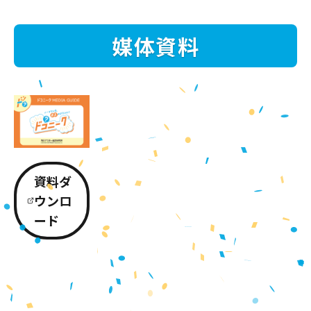
媒体資料
資料ダ
ウンロ
ード