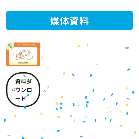
媒体資料
資料ダ
ウンロ
ード