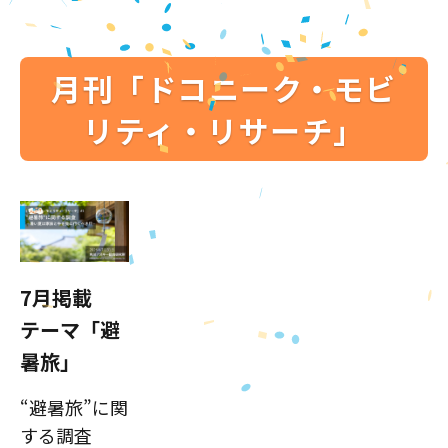
月刊「ドコニーク・モビ
リティ・リサーチ」
7月掲載
テーマ「避
暑旅」
“避暑旅”に関
する調査