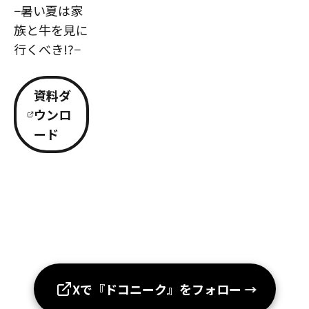
−暑い夏は家
族と牛を見に
行くべき!?−
資料ダ
ウンロ
ード
Xで『ドコニーク』をフォロー
→