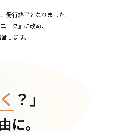
て、発行終了となりました。
コニーク』に改め、
運営します。
く
？」
由に。