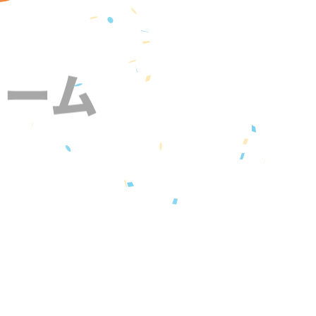
ォーム
』