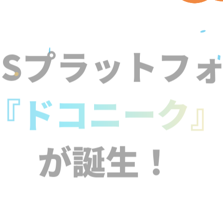
NSプラットフ
『ドコニーク
が誕生！