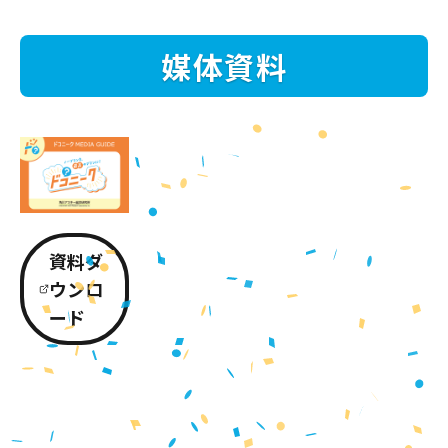
媒体資料
資料ダ
ウンロ
ード