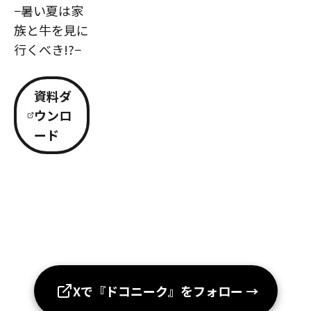
−暑い夏は家
族と牛を見に
行くべき!?−
資料ダ
ウンロ
ード
Xで『ドコニーク』をフォロー
→