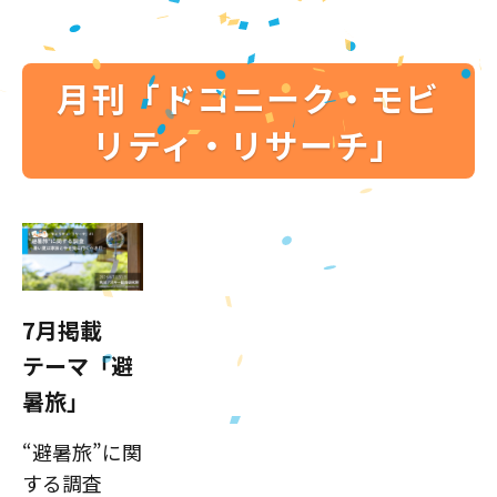
月刊「ドコニーク・モビ
リティ・リサーチ」
7月掲載
テーマ「避
暑旅」
“避暑旅”に関
する調査