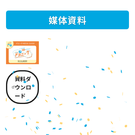
媒体資料
資料ダ
ウンロ
ード