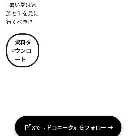
−暑い夏は家
族と牛を見に
行くべき!?−
資料ダ
ウンロ
ード
Xで『ドコニーク』をフォロー
→