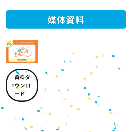
媒体資料
資料ダ
ウンロ
ード