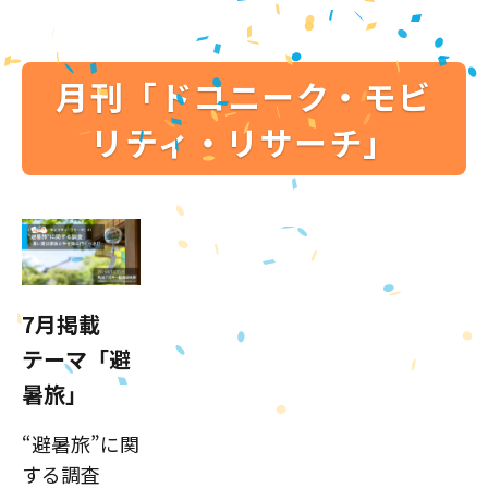
月刊「ドコニーク・モビ
リティ・リサーチ」
7月掲載
テーマ「避
暑旅」
“避暑旅”に関
する調査