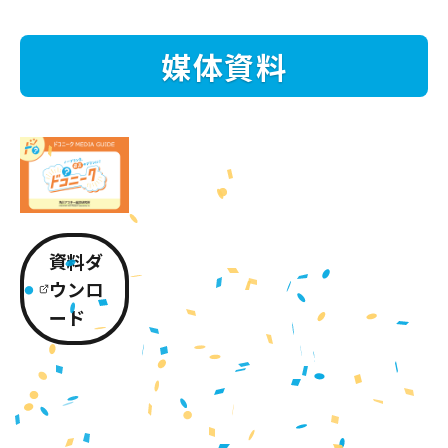
媒体資料
資料ダ
ウンロ
ード