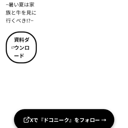
−暑い夏は家
族と牛を見に
行くべき!?−
資料ダ
ウンロ
ード
Xで『ドコニーク』をフォロー
→