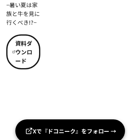
−暑い夏は家
族と牛を見に
行くべき!?−
資料ダ
ウンロ
ード
Xで『ドコニーク』をフォロー
→