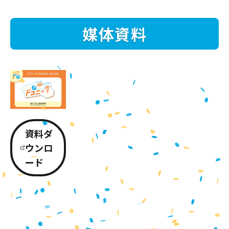
媒体資料
資料ダ
ウンロ
ード