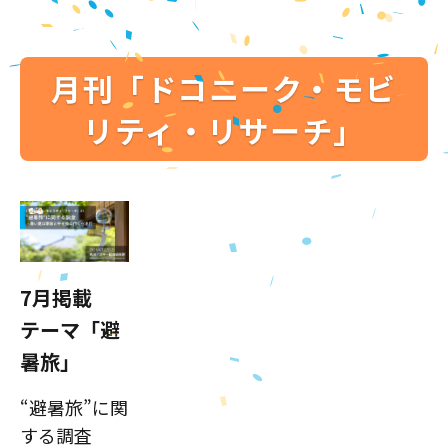
月刊「ドコニーク・モビ
リティ・リサーチ」
7月掲載
テーマ「避
暑旅」
“避暑旅”に関
する調査