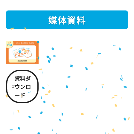
媒体資料
資料ダ
ウンロ
ード