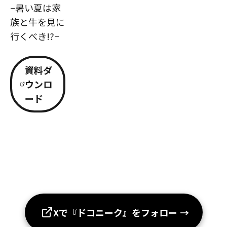
−暑い夏は家
族と牛を見に
行くべき!?−
資料ダ
ウンロ
ード
Xで『ドコニーク』をフォロー
→