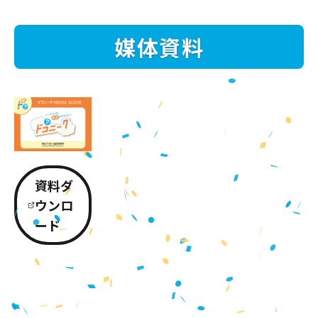
媒体資料
資料ダ
ウンロ
ード