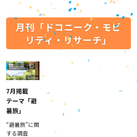
月刊「ドコニーク・モビ
リティ・リサーチ」
7月掲載
テーマ「避
暑旅」
“避暑旅”に関
する調査