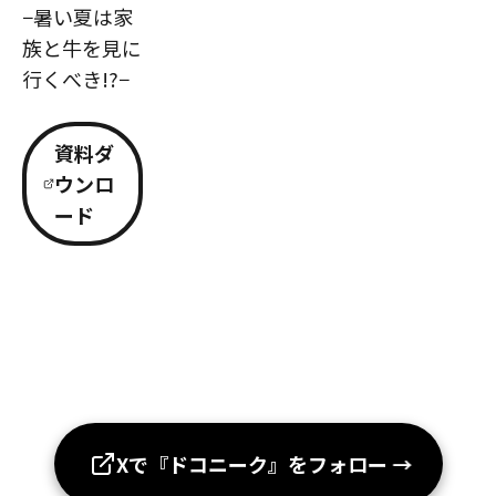
−暑い夏は家
族と牛を見に
行くべき!?−
資料ダ
ウンロ
ード
Xで『ドコニーク』をフォロー
→