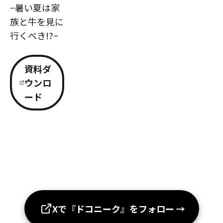
−暑い夏は家
族と牛を見に
行くべき!?−
資料ダ
ウンロ
ード
Xで『ドコニーク』をフォロー
→