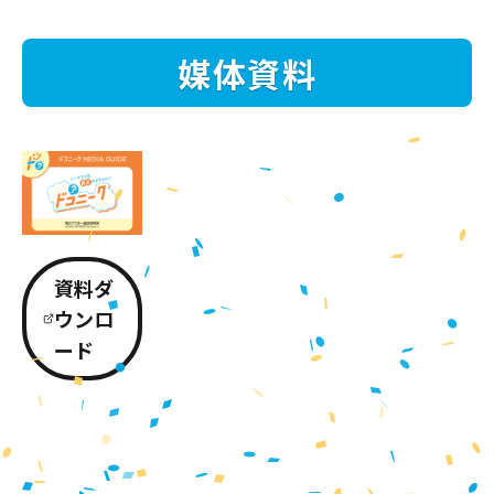
媒体資料
資料ダ
ウンロ
ード