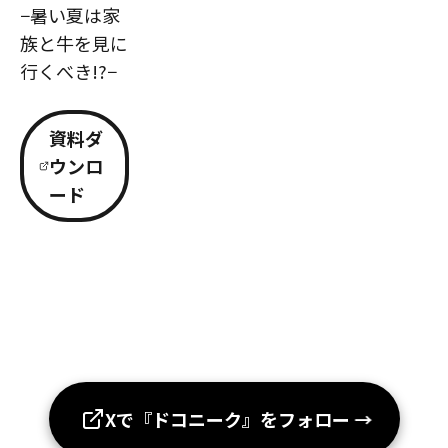
−暑い夏は家
族と牛を見に
行くべき!?−
資料ダ
ウンロ
ード
Xで『ドコニーク』をフォロー
→