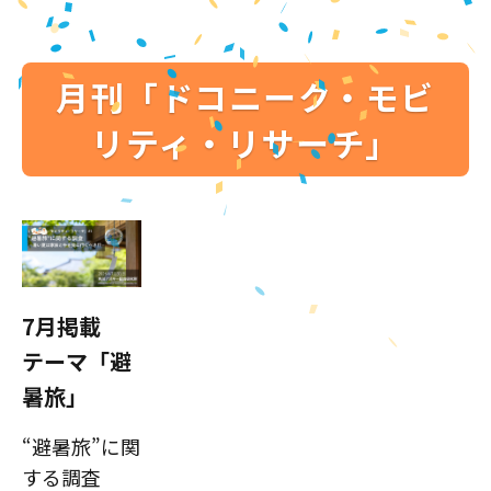
月刊「ドコニーク・モビ
リティ・リサーチ」
7月掲載
テーマ「避
暑旅」
“避暑旅”に関
する調査