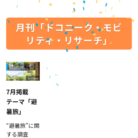
月刊「ドコニーク・モビ
リティ・リサーチ」
7月掲載
テーマ「避
暑旅」
“避暑旅”に関
する調査