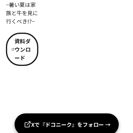
−暑い夏は家
族と牛を見に
行くべき!?−
資料ダ
ウンロ
ード
Xで『ドコニーク』をフォロー
→