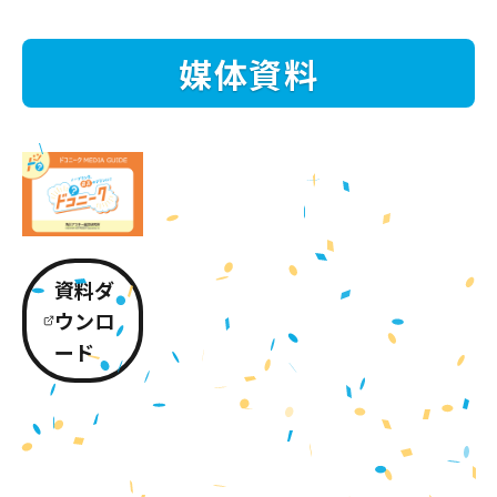
媒体資料
資料ダ
ウンロ
ード