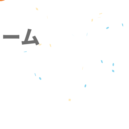
ォーム
』