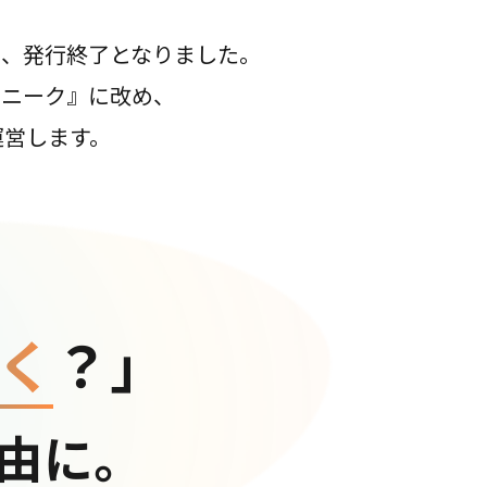
て、発行終了となりました。
コニーク』に改め、
運営します。
く
？」
由に。