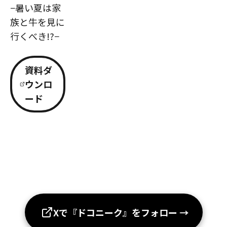
−暑い夏は家
族と牛を見に
行くべき!?−
資料ダ
ウンロ
ード
Xで『ドコニーク』をフォロー
→