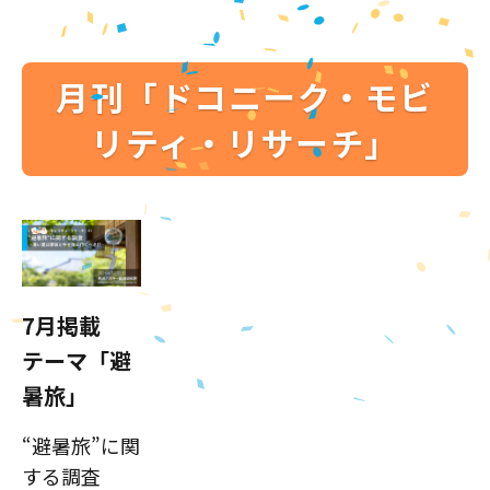
月刊「ドコニーク・モビ
リティ・リサーチ」
7月掲載
テーマ「避
暑旅」
“避暑旅”に関
する調査