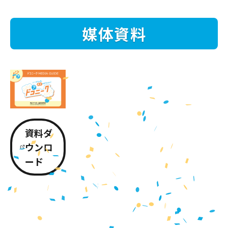
媒体資料
資料ダ
ウンロ
ード