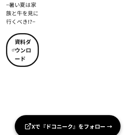
−暑い夏は家
族と牛を見に
行くべき!?−
資料ダ
ウンロ
ード
Xで『ドコニーク』をフォロー
→