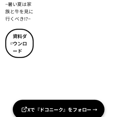
−暑い夏は家
族と牛を見に
行くべき!?−
資料ダ
ウンロ
ード
Xで『ドコニーク』をフォロー
→