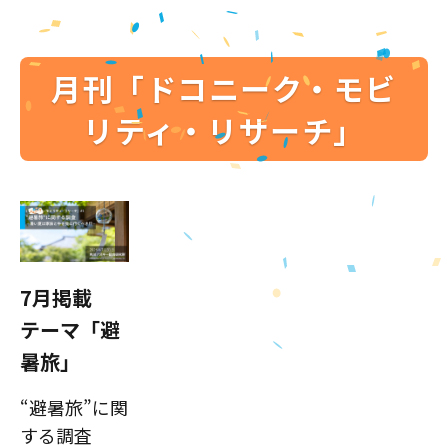
月刊「ドコニーク・モビ
リティ・リサーチ」
7月掲載
テーマ「避
暑旅」
“避暑旅”に関
する調査