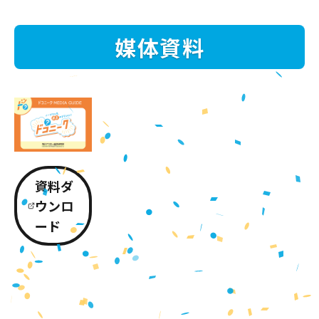
媒体資料
資料ダ
ウンロ
ード