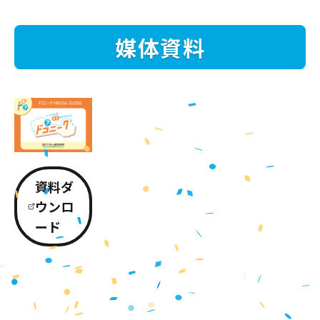
媒体資料
資料ダ
ウンロ
ード