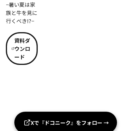
−暑い夏は家
族と牛を見に
行くべき!?−
資料ダ
ウンロ
ード
Xで『ドコニーク』をフォロー
→