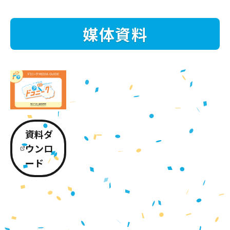
媒体資料
資料ダ
ウンロ
ード