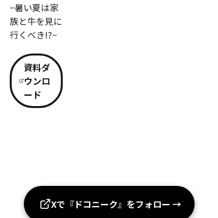
−暑い夏は家
族と牛を見に
行くべき!?−
資料ダ
ウンロ
ード
Xで『ドコニーク』をフォロー
→