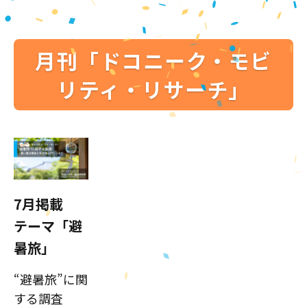
月刊「ドコニーク・モビ
リティ・リサーチ」
7月掲載
テーマ「避
暑旅」
“避暑旅”に関
する調査