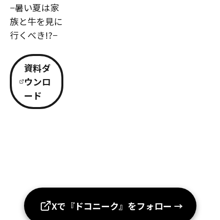
−暑い夏は家
族と牛を見に
行くべき!?−
資料ダ
ウンロ
ード
Xで『ドコニーク』をフォロー
→