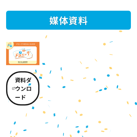
媒体資料
資料ダ
ウンロ
ード