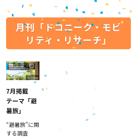
月刊「ドコニーク・モビ
リティ・リサーチ」
7月掲載
テーマ「避
暑旅」
“避暑旅”に関
する調査