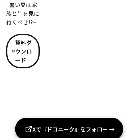
−暑い夏は家
族と牛を見に
行くべき!?−
資料ダ
ウンロ
ード
Xで『ドコニーク』をフォロー
→