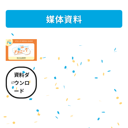
媒体資料
資料ダ
ウンロ
ード