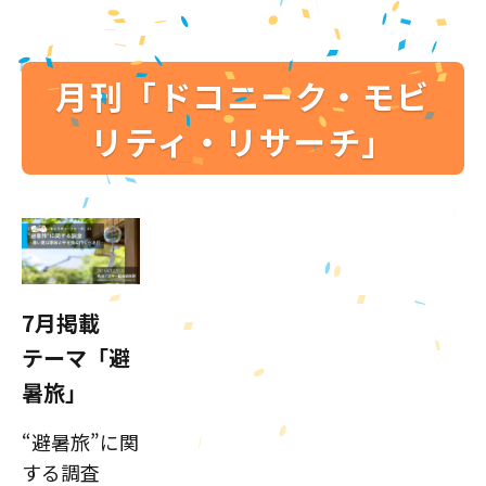
月刊「ドコニーク・モビ
リティ・リサーチ」
7月掲載
テーマ「避
暑旅」
“避暑旅”に関
する調査