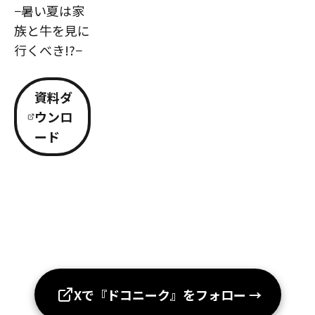
−暑い夏は家
族と牛を見に
行くべき!?−
資料ダ
ウンロ
ード
Xで『ドコニーク』をフォロー
→