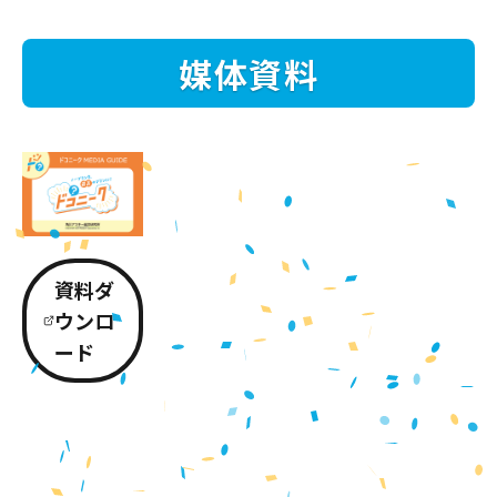
媒体資料
資料ダ
ウンロ
ード