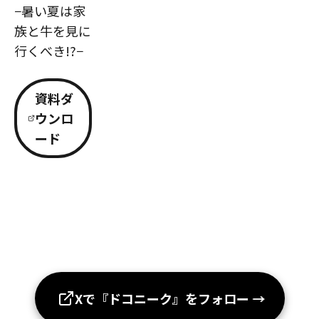
−暑い夏は家
族と牛を見に
行くべき!?−
資料ダ
ウンロ
ード
Xで『ドコニーク』をフォロー
→