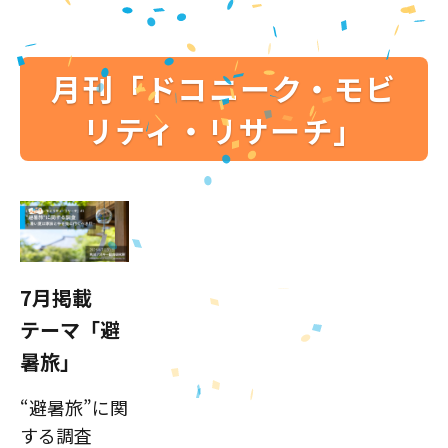
月刊「ドコニーク・モビ
リティ・リサーチ」
7月掲載
テーマ「避
暑旅」
“避暑旅”に関
する調査