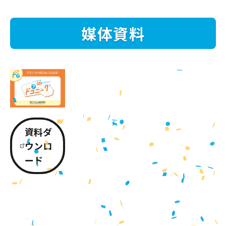
媒体資料
資料ダ
ウンロ
ード