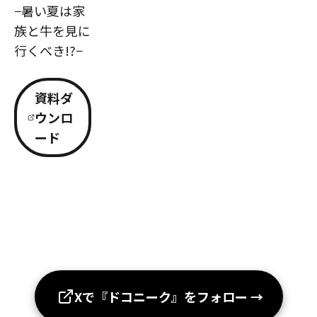
−暑い夏は家
族と牛を見に
行くべき!?−
資料ダ
ウンロ
ード
Xで『ドコニーク』をフォロー
→