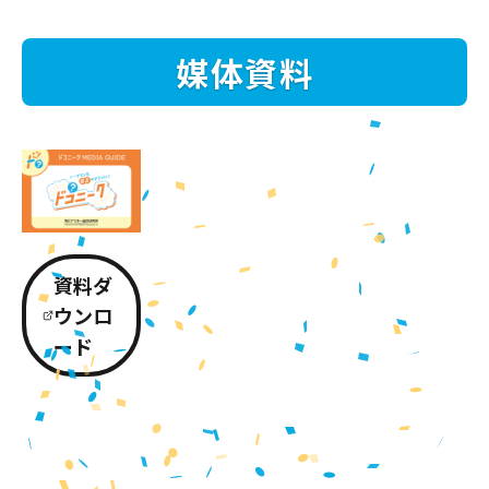
媒体資料
資料ダ
ウンロ
ード