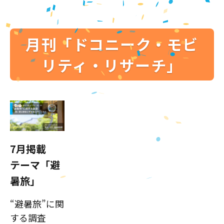
月刊「ドコニーク・モビ
リティ・リサーチ」
7月掲載
テーマ「避
暑旅」
“避暑旅”に関
する調査