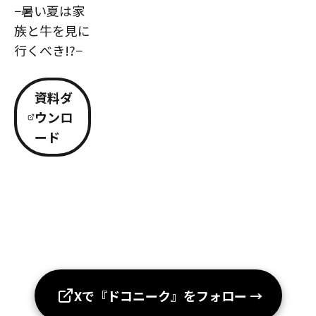
−暑い夏は家
族と牛を見に
行くべき!?−
資料ダ
ウンロ
ード
Xで『ドコニーク』をフォロー
→