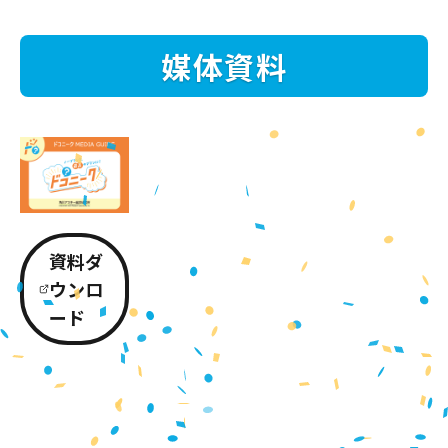
媒体資料
資料ダ
ウンロ
ード