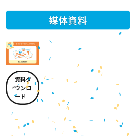
媒体資料
資料ダ
ウンロ
ード