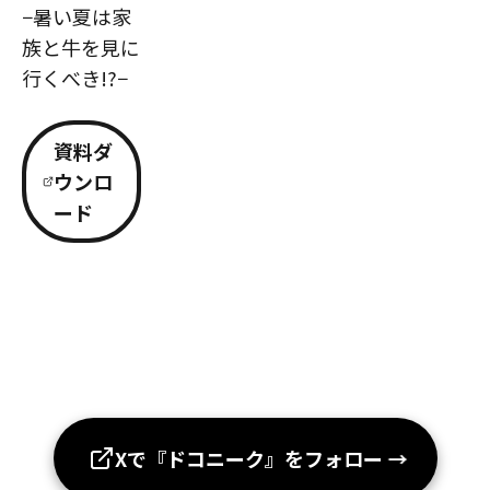
−暑い夏は家
族と牛を見に
行くべき!?−
資料ダ
ウンロ
ード
Xで『ドコニーク』をフォロー
→