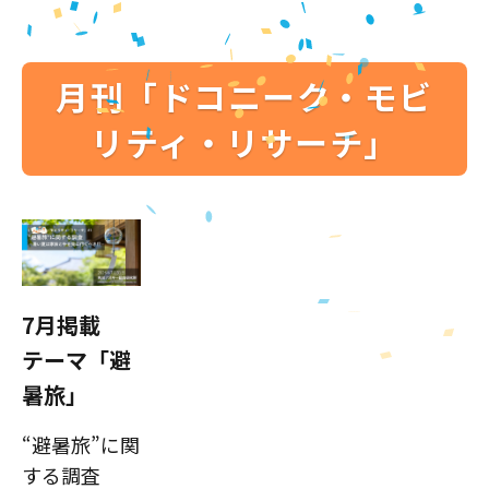
月刊「ドコニーク・モビ
リティ・リサーチ」
7月掲載
テーマ「避
暑旅」
“避暑旅”に関
する調査