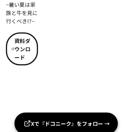
−暑い夏は家
族と牛を見に
行くべき!?−
資料ダ
ウンロ
ード
Xで『ドコニーク』をフォロー
→